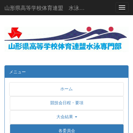
山形県高等学校体育連盟 水泳専門部
Toggl
メニュー
ホーム
競技会日程・要項
大会結果
各委員会